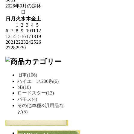
2026年9月の定休
日
日
月
火
水
木
金
土
1
2
3
4
5
6
7
8
9
10
11
12
13
14
15
16
17
18
19
20
21
22
23
24
25
26
27
28
29
30
旧車(106)
ハイエース200系(6)
bB(10)
ロードスター(13)
バモス(4)
その他車種&汎用品な
ど(5)